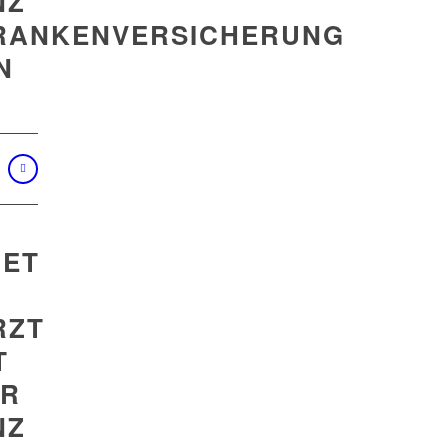
NZ
RANKENVERSICHERUNG
N
T
ET
RZT
T
ER
NZ