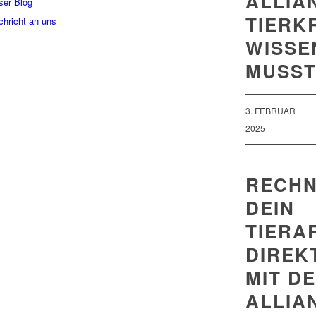
ALLIA
ser Blog
TIERK
chricht an uns
WISSE
MUSS
3. FEBRUAR
2025
RECHN
DEIN
TIERA
DIREK
MIT D
ALLIA