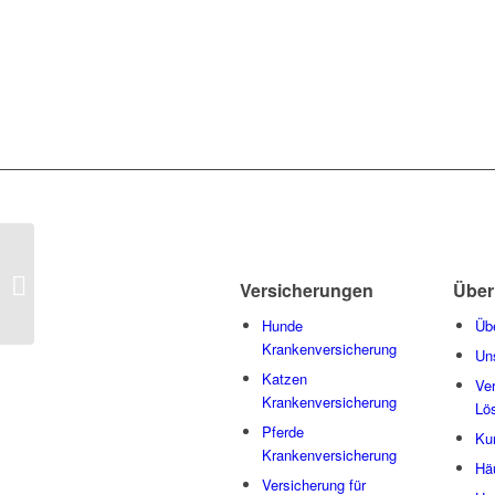
Karle Brunold
Versicherungen
Über
Hunde
Üb
Krankenversicherung
Un
Katzen
Ve
Krankenversicherung
Lö
Pferde
Ku
Krankenversicherung
Hä
Versicherung für