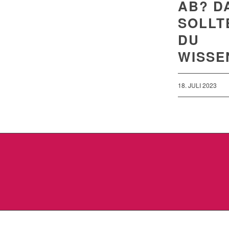
AB? D
SOLLT
DU
WISSE
18. JULI 2023