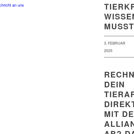
TIERK
chricht an uns
WISSE
MUSS
3. FEBRUAR
2025
RECHN
DEIN
TIERA
DIREK
MIT D
ALLIA
AB? D