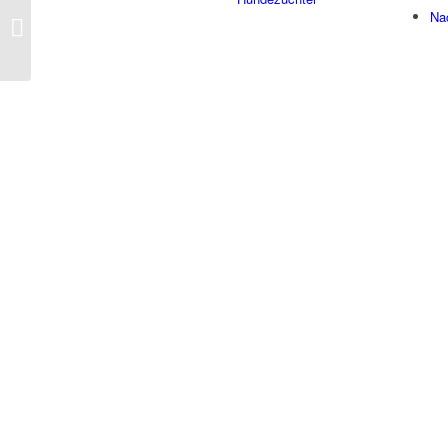
Na
Corinna R