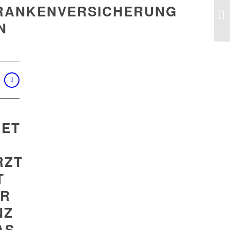
RANKENVERSICHERUNG
N
T
ET
RZT
T
ER
NZ
AS